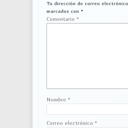
Tu dirección de correo electrónico
ó
marcados con
*
n
Comentario
*
d
e
e
n
t
r
a
Nombre
*
d
a
Correo electrónico
*