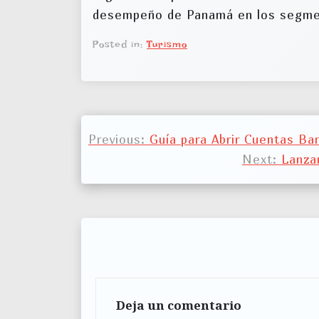
desempeño de Panamá en los segmento
Posted in:
Turismo
N
Previous:
Guía para Abrir Cuentas Ba
a
Next:
Lanza
v
e
g
a
c
Deja un comentario
i